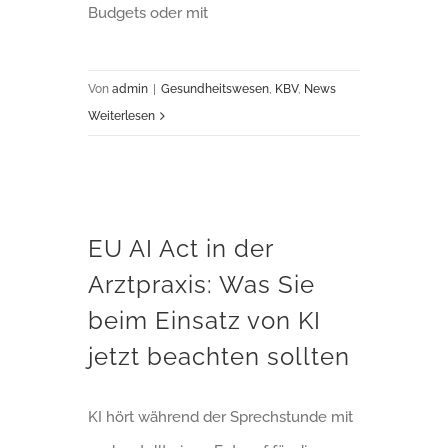
Budgets oder mit
Von
admin
|
Gesundheitswesen
,
KBV
,
News
Weiterlesen
EU AI Act in der Arztpraxis: Was Sie beim Einsatz von KI jetzt beachten sollten
EU AI Act in der
Arztpraxis: Was Sie
beim Einsatz von KI
jetzt beachten sollten
KI hört während der Sprechstunde mit