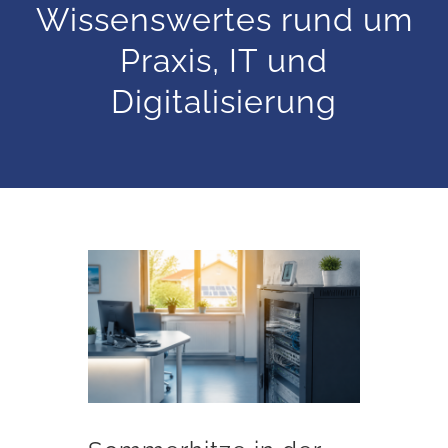
Wissenswertes rund um
Praxis, IT und
Digitalisierung
Sommerhitze in der Praxis: So schützen Sie Server und Arbeitsplatz-PCs