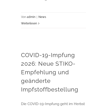
Von
admin
|
News
Weiterlesen
COVID-19-Impfung 2026: Neue STIKO-Empfehlung und geänderte Impfstoffbestellung
COVID-19-Impfung
2026: Neue STIKO-
Empfehlung und
geänderte
Impfstoffbestellung
Die COVID-19-Impfung geht im Herbst