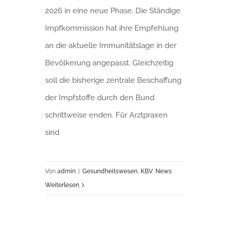
2026 in eine neue Phase. Die Ständige
Impfkommission hat ihre Empfehlung
an die aktuelle Immunitätslage in der
Bevölkerung angepasst. Gleichzeitig
soll die bisherige zentrale Beschaffung
der Impfstoffe durch den Bund
schrittweise enden. Für Arztpraxen
sind
Von
admin
|
Gesundheitswesen
,
KBV
,
News
Weiterlesen
Online-Terminbuchung in der Arztpraxis: Sieben Einstellungen, die wirklich entlasten