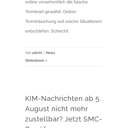
online versehentlich die falsche
Terminart gewählt. Online-
Terminbuchung soll solche Situationen
entschärfen. Schlecht
Von
admin
|
News
Weiterlesen
KIM-Nachrichten ab 5. August nicht mehr zustellbar? Jetzt SMC-B prüfen
KIM-Nachrichten ab 5.
August nicht mehr
zustellbar? Jetzt SMC-