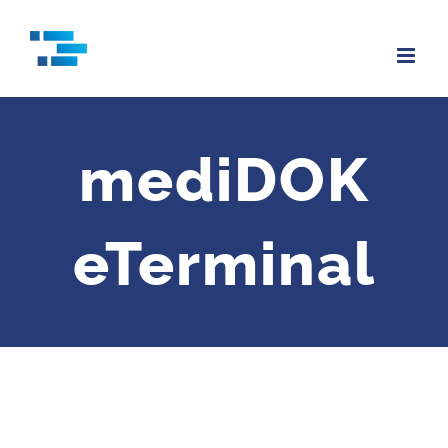
Zum
Inhalt
springen
mediDOK
eTerminal