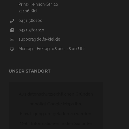
Prinz-Heinrich-Str. 20
24106 Kiel
0431 560100
0431 5601010
support@delfs-kiel.de
Montag - Freitag: 08:00 - 18:00 Uhr
UNSER STANDORT
Aus datenschutzrechtlichen Gründen
benötigt Google Maps Ihre
Einwilligung um geladen zu werden.
Mehr Informationen finden Sie unter